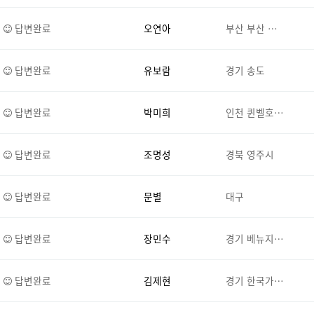
답변완료
오연아
부산 부산 …
답변완료
유보람
경기 송도
답변완료
박미희
인천 퀸벨호…
답변완료
조명성
경북 영주시
답변완료
문별
대구
답변완료
장민수
경기 베뉴지…
답변완료
김제현
경기 한국가…