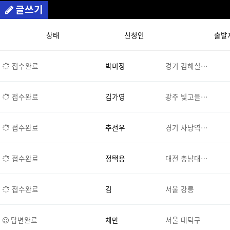
글쓰기
상태
신청인
출발
접수완료
박미정
경기 김해실…
접수완료
김가영
광주 빛고을…
접수완료
추선우
경기 사당역…
접수완료
정택용
대전 충남대…
접수완료
김
서울 강릉
답변완료
채만
서울 대덕구