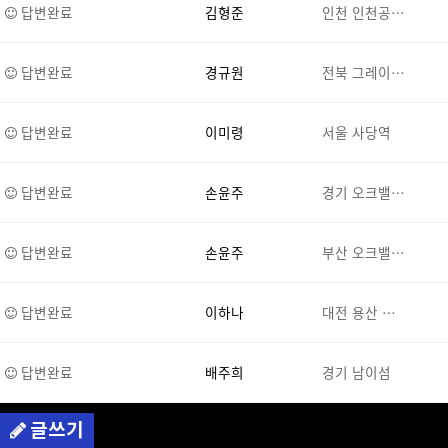
답변완료
김형준
인천 인천공…
답변완료
경규원
전북 그레이…
답변완료
이미령
서울 사당역
답변완료
손윤주
경기 오크밸…
답변완료
손윤주
부산 오크밸…
답변완료
이하나
대전 용산 …
답변완료
배주희
경기 남이섬
글쓰기